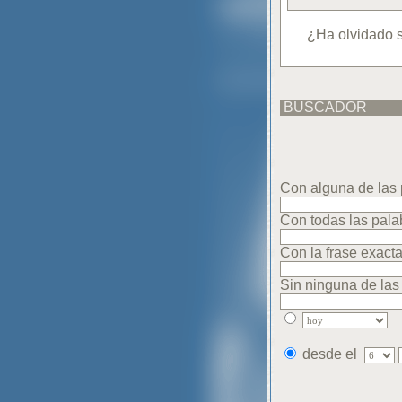
¿Ha olvidado 
BUSCADOR
Con alguna de las
Con todas las pal
Con la frase exact
Sin ninguna de las
desde el