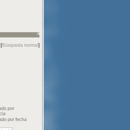
 [
Búsqueda normal
]
ado por
cia
do por fecha