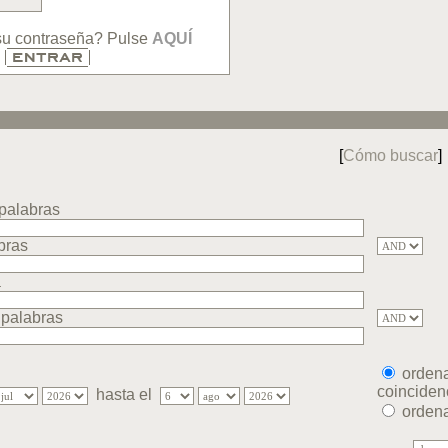
su contraseña? Pulse
AQUÍ
[
Cómo buscar
]
 palabras
abras
a
 palabras
orden
coinciden
hasta el
ordena